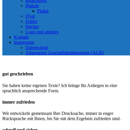
Broschüren
Plakate
Plakat
Flyer
Folder
Bücher
Logo und anderes
Kontakt
Impressum
Datenschutz
Allgemeine Geschäftsbedingungen (AGB)
gut geschrieben
Sie haben keine eigenen Texte? Ich bringe Ihr Anliegen in eine
sprachlich ansprechende Form.
immer zufrieden
Wir entwickeln gemeinsam Ihre Drucksache, immer in enger
Rücksprache mit Ihnen, bis Sie mit dem Ergebnis zufrieden sind.
schnell und sicher